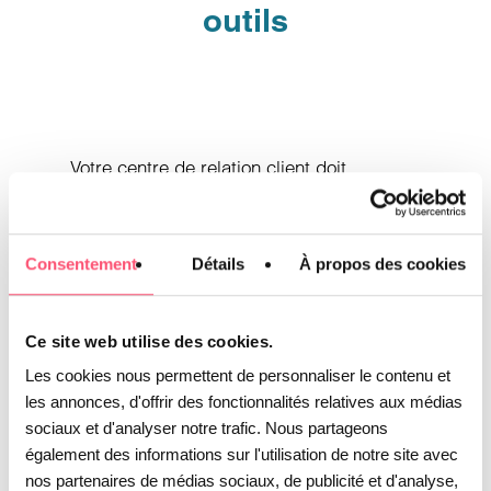
outils
Votre centre de relation client doit
s’intégrer parfaitement à votre
environnement existant. Chez Vivetic
Consentement
Détails
À propos des cookies
Group, nous adoptons une approche
multi-CRM, qui garantit à la fois
standardisation et flexibilité.
Ce site web utilise des cookies.
Les cookies nous permettent de personnaliser le contenu et
Nous travaillons avec les solutions les
les annonces, d'offrir des fonctionnalités relatives aux médias
plus utilisées du marché (Zendesk,
sociaux et d'analyser notre trafic. Nous partageons
également des informations sur l'utilisation de notre site avec
HubSpot, Aircall, Genesys…)
nos partenaires de médias sociaux, de publicité et d'analyse,