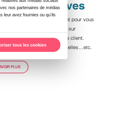
s relatives aux médias sociaux
tes supplétives
e avec nos partenaires de médias
s leur avez fournies ou qu'ils
seillers expérimentés réalisent pour vous
rations de ventes de produits sur
e basées sur le profil de votre client.
oriser tous les cookies
s connexes , offres promotionnelles…etc.
AVOIR PLUS