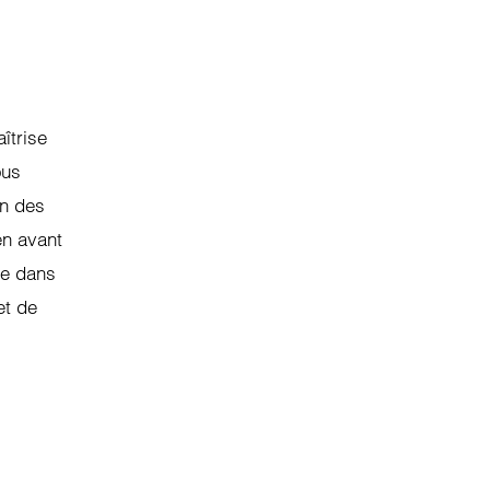
îtrise
ous
on des
 en avant
te dans
et de