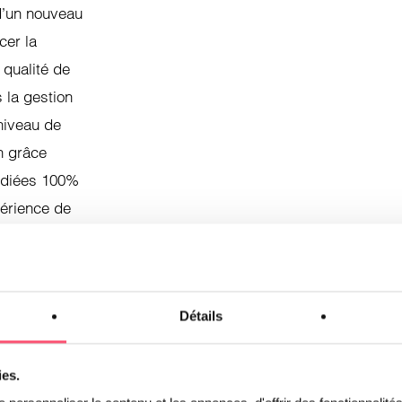
d’un nouveau
cer la
 qualité de
 la gestion
niveau de
n grâce
dédiées 100%
périence de
Détails
ies.