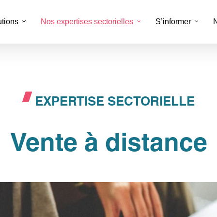
utions
Nos expertises sectorielles
S’informer
N
alisation des processus
Support client
entaires
EXPERTISE SECTORIELLE
Service client multic
office métier
Fidélisation & réacti
ting digital et création de contenu
Vente à distance
Externalisation admin
ce PAO
KYC & conformité
labeling