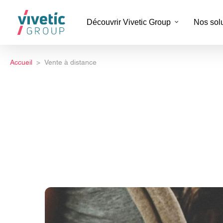
Découvrir Vivetic Group
Nos sol
Accueil
Vente à distance
Digit
docum
Back-
Marke
Servi
Data 