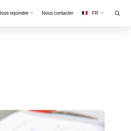
ous rejoindre
Nous contacter
FR
EN
anal
vation
istrative