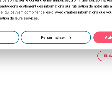
personnaliser le contenu et les annonces, d'offrir des fonctionnalité
Ven
s partageons également des informations sur l'utilisation de notre sit
yse, qui peuvent combiner celles-ci avec d'autres informations que vou
Nos con
isation de leurs services.
des opé
catalogu
Personnaliser
Aut
Produit
EN S