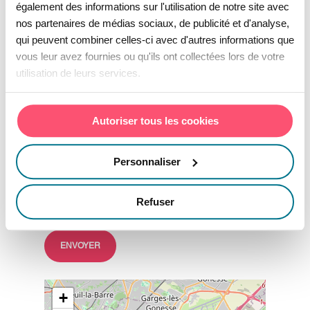
également des informations sur l'utilisation de notre site avec
—Veuillez choisir une option—
nos partenaires de médias sociaux, de publicité et d'analyse,
qui peuvent combiner celles-ci avec d'autres informations que
vous leur avez fournies ou qu'ils ont collectées lors de votre
utilisation de leurs services.
Recevoir les actualités et les informations de
Vivetic Group
Autoriser tous les cookies
Les finalités de traitement que Vivetic Group
effectuent sont les suivantes : envoi
Personnaliser
d'informations commerciales et/ou de
notifications et/ou de documents demandés,
gestion des relations avec nos prospects et/ou
Refuser
nos clients et/ou nos partenaires
+