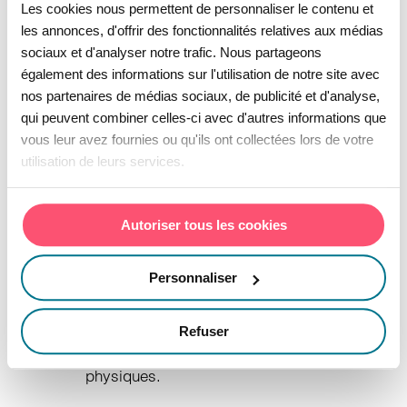
qui peut nécessiter des compétences
Les cookies nous permettent de personnaliser le contenu et
les annonces, d'offrir des fonctionnalités relatives aux médias
spécifiques ;
sociaux et d'analyser notre trafic. Nous partageons
Simplifier et accélérer les échanges
également des informations sur l'utilisation de notre site avec
de fichiers ;
nos partenaires de médias sociaux, de publicité et d'analyse,
qui peuvent combiner celles-ci avec d'autres informations que
Réduire le temps de production, de
vous leur avez fournies ou qu'ils ont collectées lors de votre
traitement et d’archivage ;
utilisation de leurs services.
Automatiser les opérations en limitant
les risques d’erreur ou d’oubli ;
Autoriser tous les cookies
Faciliter le travail collaboratif de
plusieurs intervenants sur un même
Personnaliser
document ;
Libérer de l’espace et éviter
Refuser
l’encombrement créé par les supports
physiques.