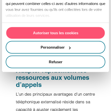
qui peuvent combiner celles-ci avec d'autres informations que
de s’appuyer sur des équipes
vous leur avez fournies ou qu'ils ont collectées lors de votre
spécialisées tout en gagnant en flexibilité.
utilisation de leurs services.
Pour les PME, l’
externalisation du
devient ainsi un levier
service client
Autoriser tous les cookies
concret pour maintenir une relation client
performante sans alourdir leur
Personnaliser
organisation interne.
Refuser
Adapter rapidement les
ressources aux volumes
d’appels
L’un des principaux avantages d’un centre
téléphonique externalisé réside dans sa
capacité à ajuster rapidement les