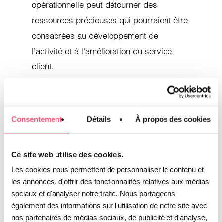
opérationnelle peut détourner des
ressources précieuses qui pourraient être
consacrées au développement de
l’activité et à l’amélioration du service
client.
Externaliser son
centre téléphonique :
Consentement
Détails
À propos des cookies
la solution pour
gagner en agilité
Ce site web utilise des cookies.
Les cookies nous permettent de personnaliser le contenu et
Face aux défis associés à la gestion d’un
les annonces, d'offrir des fonctionnalités relatives aux médias
centre téléphonique en interne, un nombre
sociaux et d'analyser notre trafic. Nous partageons
croissant d’entreprises choisissent
également des informations sur l'utilisation de notre site avec
nos partenaires de médias sociaux, de publicité et d'analyse,
l’externalisation. Cette approche permet