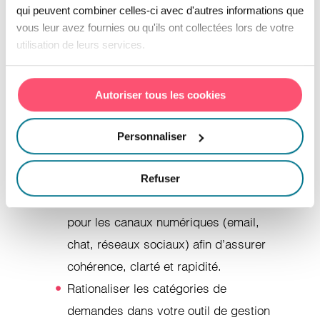
qui peuvent combiner celles-ci avec d'autres informations que
Plusieurs actions peuvent être mises en
vous leur avez fournies ou qu'ils ont collectées lors de votre
utilisation de leurs services.
place :
Structurer des scripts de réponse
Autoriser tous les cookies
pour les cas fréquents afin de limiter
les variations de traitement entre
Personnaliser
conseillers et garantir une qualité
homogène.
Refuser
Déployer des modèles de messages
pour les canaux numériques (email,
chat, réseaux sociaux) afin d’assurer
cohérence, clarté et rapidité.
Rationaliser les catégories de
demandes dans votre outil de gestion