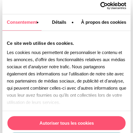
ces temps forts peuvent fortement
multiplier les volumes de demandes
Consentement
Détails
À propos des cookies
et mettre votre SAV sous tension. Ils
nécessitent une organisation
spécifique et un plan d’action dédié.
Ce site web utilise des cookies.
Les cookies nous permettent de personnaliser le contenu et
les annonces, d'offrir des fonctionnalités relatives aux médias
Cette analyse préalable est essentielle
sociaux et d'analyser notre trafic. Nous partageons
pour transformer la prévision en avantage
également des informations sur l'utilisation de notre site avec
stratégique. En anticipant les périodes de
nos partenaires de médias sociaux, de publicité et d'analyse,
qui peuvent combiner celles-ci avec d'autres informations que
forte activité, vous pouvez ajuster vos
vous leur avez fournies ou qu'ils ont collectées lors de votre
ressources, vos outils et vos process,
utilisation de leurs services.
plutôt que de subir la surcharge.
Autoriser tous les cookies
Adapter ses ressources et