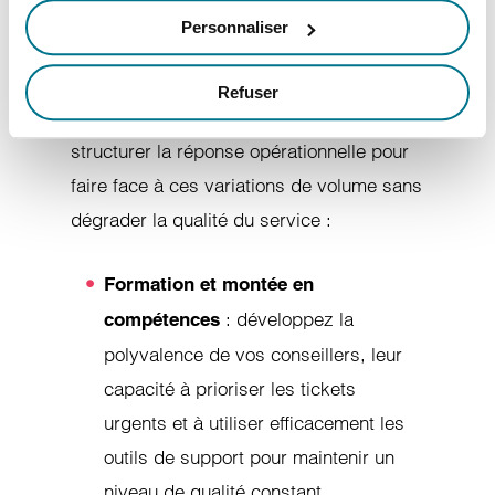
outils pour une gestion
Personnaliser
efficace des pics
d’activité
Refuser
La seconde étape consiste à préparer et
structurer la réponse opérationnelle pour
faire face à ces variations de volume sans
dégrader la qualité du service :
Formation et montée en
: développez la
compétences
polyvalence de vos conseillers, leur
capacité à prioriser les tickets
urgents et à utiliser efficacement les
outils de support pour maintenir un
niveau de qualité constant.