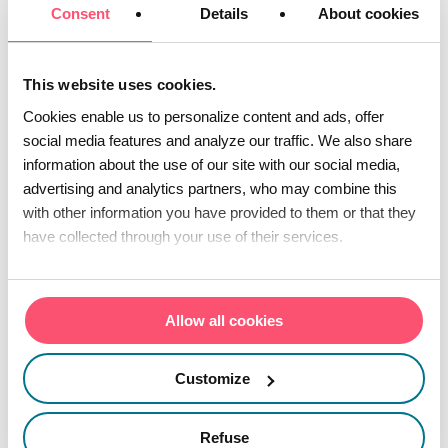
mailing. Le chiffre d’affaires moyen par
Consent
Details
About cookies
abonné dans la presse féminine reste
relativement faible, ce qui ne permet pas
This website uses cookies.
de rentabiliser ce type d’actions.
Cookies enable us to personalize content and ads, offer
social media features and analyze our traffic. We also share
Pourquoi avoir lancé un
information about the use of our site with our social media,
appel d’offres pour votre
advertising and analytics partners, who may combine this
relation abonnés ?
with other information you have provided to them or that they
have collected through your use of their services.
Nous avons effectivement lancé un appel
d’offres pour deux raisons principales.
Allow all cookies
La première tient à notre organisation
historique. Nous travaillions depuis plus
Customize
de trente ans avec un même prestataire
en charge de la gestion de la base
Refuse