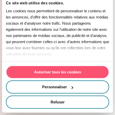
Ce site web utilise des cookies.
clairement et efficacement avec les
Les cookies nous permettent de personnaliser le contenu et
personnes concernées (chefs d’équipe,
les annonces, d'offrir des fonctionnalités relatives aux médias
managers, responsables, WFM, etc.).
sociaux et d'analyser notre trafic. Nous partageons
Garder son calme et rester orienté
également des informations sur l'utilisation de notre site avec
nos partenaires de médias sociaux, de publicité et d'analyse,
solution est essentiel. L’expérience m’a
qui peuvent combiner celles-ci avec d'autres informations que
appris à être réactif tout en gardant une
vous leur avez fournies ou qu'ils ont collectées lors de votre
vision globale.
utilisation de leurs services.
4. Peux-tu partager
Autoriser tous les cookies
une anecdote
marquante ou insolite
Personnaliser
vécue chez Vivetic
Refuser
Group ?