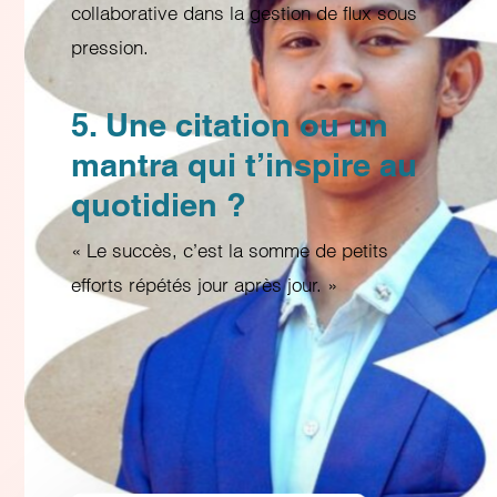
collaborative dans la gestion de flux sous
pression.
5. Une citation ou un
mantra qui t’inspire au
quotidien ?
« Le succès, c’est la somme de petits
efforts répétés jour après jour. »