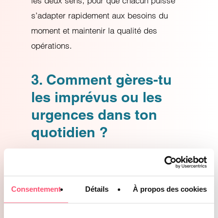
les deux sens, pour que chacun puisse
s’adapter rapidement aux besoins du
moment et maintenir la qualité des
opérations.
3. Comment gères-tu
les imprévus ou les
urgences dans ton
quotidien ?
Les imprévus font partie intégrante du
métier. Je commence par analyser
rapidement la situation, puis je priorise
Consentement
Détails
À propos des cookies
les actions à mener pour limiter l’impact
sur la production. Ensuite, je communique