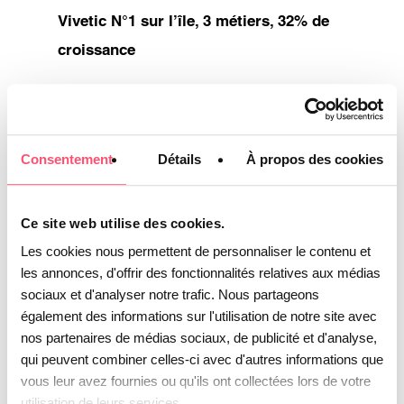
Vivetic N°1 sur l’île, 3 métiers, 32% de
croissance
Année animée pour Vivetic qui clôturera
l’année 2016 avec une croissance de 30%
de son activité. Partout dans les
Consentement
Détails
À propos des cookies
« travées » du centre d’appels, ou au sein
des équipes BPO, on s’anime : en effet,
Ce site web utilise des cookies.
des entreprises aussi diverses que Marie-
Les cookies nous permettent de personnaliser le contenu et
Claire, Julie Desk, Figaro Classifields, ou
les annonces, d'offrir des fonctionnalités relatives aux médias
sociaux et d'analyser notre trafic. Nous partageons
de grands marchands anglo-saxons ont
également des informations sur l'utilisation de notre site avec
retenu l’un des prestataires pionniers
nos partenaires de médias sociaux, de publicité et d'analyse,
dans ce domaine sur l’île. Interview de la
qui peuvent combiner celles-ci avec d'autres informations que
fondatrice Anne Laratte…
Lire la suite
vous leur avez fournies ou qu'ils ont collectées lors de votre
utilisation de leurs services.