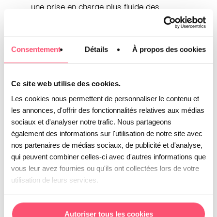
une prise en charge plus fluide des
demandes.
Enfin, les
facilitent le travail des
outils
Consentement
Détails
À propos des cookies
équipes au quotidien :
Ce site web utilise des cookies.
Une base de connaissances
Les cookies nous permettent de personnaliser le contenu et
centralisée permet d’accéder
les annonces, d'offrir des fonctionnalités relatives aux médias
sociaux et d'analyser notre trafic. Nous partageons
rapidement aux bonnes informations ;
également des informations sur l'utilisation de notre site avec
Un CRM bien configuré offre une
nos partenaires de médias sociaux, de publicité et d'analyse,
vision claire de l’historique client et
qui peuvent combiner celles-ci avec d'autres informations que
évite les répétitions ;
vous leur avez fournies ou qu'ils ont collectées lors de votre
utilisation de leurs services.
Des outils de assurent la traçabilité
des dossiers et améliorent la
coordination entre les services ;
Autoriser tous les cookies