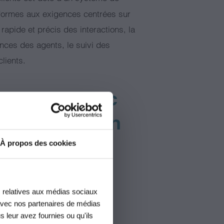
onformes aux exigences centrées sur
 rapide et précis des interactions, la
nces des agents, le suivi des
clients.
 chez Vivetic
 certification
À propos des cookies
lité des interactions de ses
s relatives aux médias sociaux
e avec nos partenaires de médias
satisfaction et la confiance des
s leur avez fournies ou qu'ils