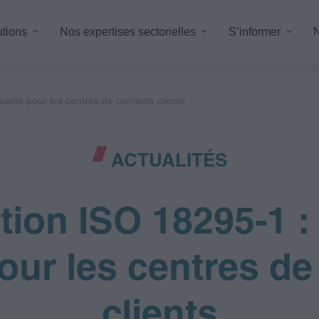
utions
Nos expertises sectorielles
S’informer
N
alité pour les centres de contacts clients
alisation des processus
Support client
entaires
Service client multic
ACTUALITÉS
office métier
Fidélisation & réacti
ting digital et création de contenu
Externalisation admin
ation ISO 18295-1 
ce PAO
KYC & conformité
labeling
pour les centres de
clients