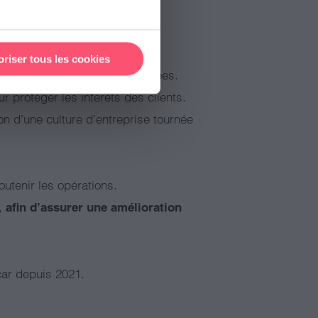
des enquêtes et des analyses
oriser tous les cookies
 active et des solutions adaptées.
r protéger les intérêts des clients.
on d’une culture d’entreprise tournée
outenir les opérations.
e,
afin d’assurer une amélioration
car depuis 2021.