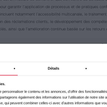
 pour garantir l’application de processus et de pratiques c
incluent notamment l’accessibilité multicanale, le traitement
tion des réclamations clients, le développement des compéte
lés, ainsi que l’amélioration continue basée sur les retours 
norme est-elle appliquée
es sont couverts par cette
Détails
ivetic suit une démarche structurée visant à garantir la qua
ies.
inaux. Elle se traduit notamment par :
personnaliser le contenu et les annonces, d'offrir des fonctionnalité
s partageons également des informations sur l'utilisation de notre sit
 client claire, pertinente et accessible, renforçant ainsi la 
yse, qui peuvent combiner celles-ci avec d'autres informations que vou