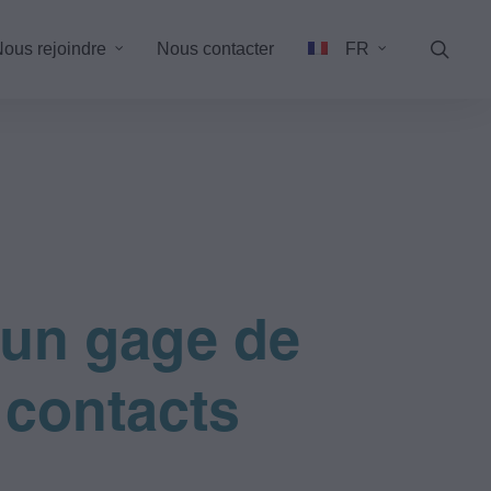
ous rejoindre
Nous contacter
FR
EN
anal
vation
istrative
: un gage de
 contacts