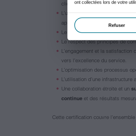
ont collectées lors de votre util
clients.
L’utilisation de méthodes claire
approfondies.
Refuser
Le traitement des réclamations à 
Le respect des principes de confi
L’engagement et la satisfaction d
vers l’excellence du service.
L’optimisation des processus opéra
L’utilisation d’une infrastructur
Une collaboration étroite et un
s
et des résultats mesur
continue
Cette certification couvre l’ensembl