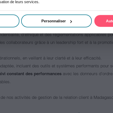
isation de leurs services.
s pour
, notamment à travers 
mesurer la satisfaction client
Personnaliser
Aut
la fois transparent et efficace, mettant en avant une écoute
dentialité, d’éthique et des réglementations applicables pou
es collaborateurs grâce à un leadership fort et à la promoti
tionnels, en veillant à leur clarté et à leur efficacité.
e adaptée, incluant des outils et systèmes performants pour s
avec les donneurs d’ordr
uivi constant des performances
ables.
e de nos activités de gestion de la relation client à Madagas