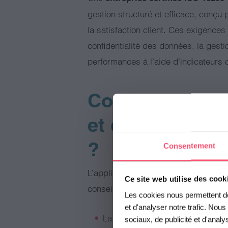
gestion structuré et efficace, conçu
la satisfaction client. Ces exigences 
confidentialité des données, la ges
performances à l’aide d’indicateurs c
Comment cette 
et quels servic
?
Consentement
L’application de l’ISO 18295-1 chez V
Ce site web utilise des cook
conseillers clients avec les clients f
Les cookies nous permettent de 
et d'analyser notre trafic. Nou
La mise en place d’une interaction
sociaux, de publicité et d'anal