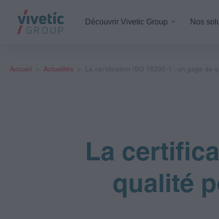
Découvrir Vivetic Group
Nos sol
Accueil
Actualités
La certification ISO 18295-1 : un gage de qu
Digit
docum
Back-
Marke
La certific
Servi
Data 
qualité 