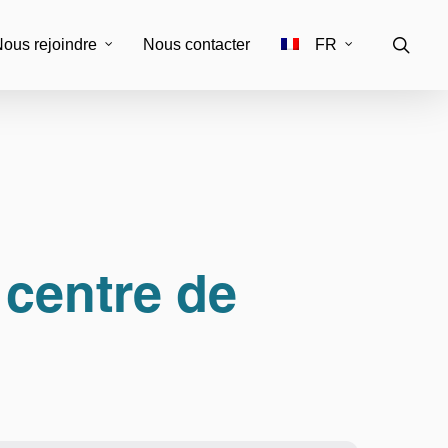
ous rejoindre
Nous contacter
FR
EN
anal
vation
centre de
istrative