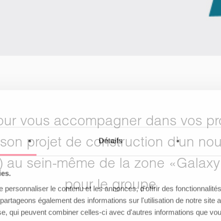
r vous accompagner dans vos proje
 son projet de construction d’un no
Détails
 au sein-même de la zone «Galaxy»,
ies.
pour le groupe
personnaliser le contenu et les annonces, d'offrir des fonctionnalité
s partageons également des informations sur l'utilisation de notre sit
yse, qui peuvent combiner celles-ci avec d'autres informations que vou