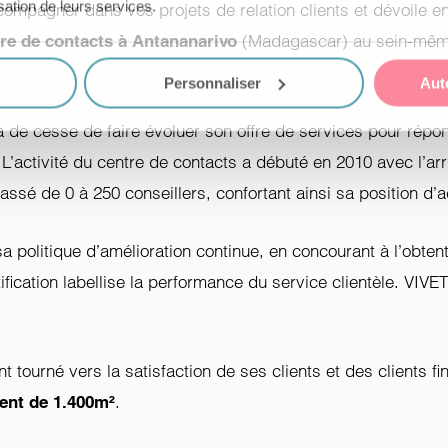
isation de leurs services.
mpagner dans vos projets de relation clients et dévoile en
(Madagascar) au sein-même
re de contacts à Antananarivo
Personnaliser
Aut
a de cesse de faire évoluer son offre de services pour répo
’activité du centre de contacts a débuté en 2010 avec l’arri
sé de 0 à 250 conseillers, confortant ainsi sa position d’a
 sa politique d’amélioration continue, en concourant à l’obt
tification labellise la performance du service clientèle. VIV
 tourné vers la satisfaction de ses clients et des clients 
.
ent de 1.400m²