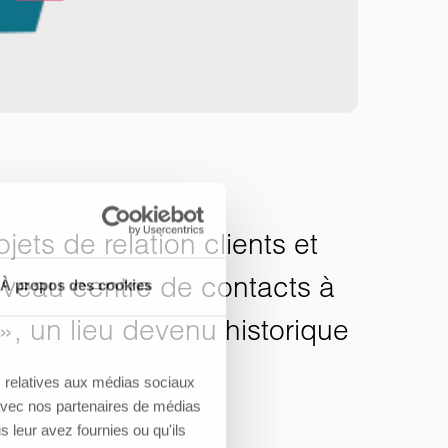
ts de relation clients et
uveau centre de contacts à
À propos des cookies
 un lieu devenu historique
s relatives aux médias sociaux
e avec nos partenaires de médias
s leur avez fournies ou qu'ils