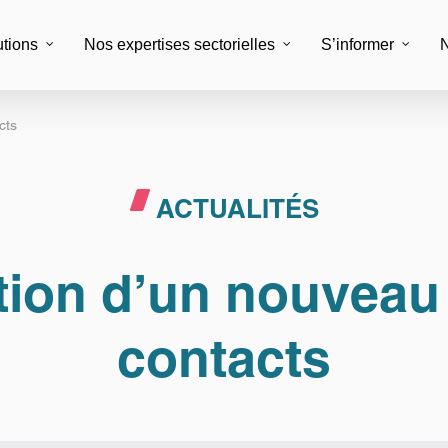
utions
Nos expertises sectorielles
S’informer
N
cts
alisation des processus
Support client
entaires
ACTUALITÉS
Service client multic
office métier
Fidélisation & réacti
ting digital et création de contenu
tion d’un nouveau 
Externalisation admin
ce PAO
KYC & conformité
labeling
contacts