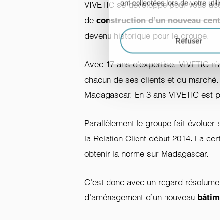
ont collectées lors de votre util
VIVETIC se développe pour vous acco
de
construction d’un nouveau cent
devenu historique pour le groupe.
Refuser
Avec 17 ans d’expertise, VIVETIC n’
chacun de ses clients et du marché. L
Madagascar. En 3 ans VIVETIC est pas
Parallèlement le groupe fait évoluer
la Relation Client début 2014. La cer
obtenir la norme sur Madagascar.
C’est donc avec un regard résolument
d’aménagement d’un nouveau
bâtim