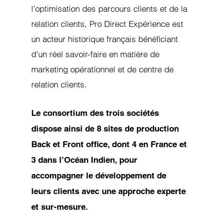
Consentement
Détails
À propos des cookies
l’optimisation des parcours clients et de la
relation clients, Pro Direct Expérience est
Ce site web utilise des cookies.
un acteur historique français bénéficiant
Les cookies nous permettent de personnaliser le contenu et
d’un réel savoir-faire en matière de
les annonces, d'offrir des fonctionnalités relatives aux médias
marketing opérationnel et de centre de
sociaux et d'analyser notre trafic. Nous partageons
relation clients.
également des informations sur l'utilisation de notre site avec
nos partenaires de médias sociaux, de publicité et d'analyse,
qui peuvent combiner celles-ci avec d'autres informations que
Le consortium des trois sociétés
vous leur avez fournies ou qu'ils ont collectées lors de votre
dispose ainsi de 8 sites de production
utilisation de leurs services.
Back et Front office, dont 4 en France et
3 dans l’Océan Indien, pour
Autoriser tous les cookies
accompagner le développement de
leurs clients avec une approche experte
Personnaliser
et sur-mesure.