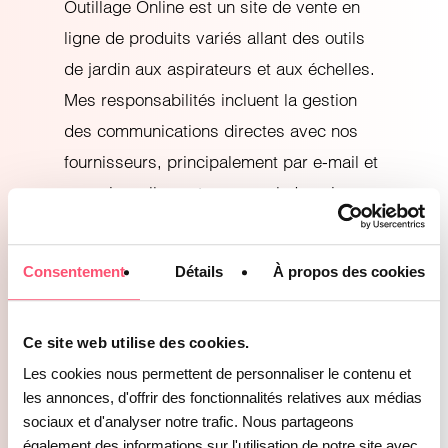
Outillage Online est un site de vente en
ligne de produits variés allant des outils
de jardin aux aspirateurs et aux échelles.
Mes responsabilités incluent la gestion
des communications directes avec nos
fournisseurs, principalement par e-mail et
occasionnellement par appel. Je suis
chargée de collecter les confirmations de
commande ainsi que les informations
Consentement
Détails
À propos des cookies
relatives à leur expédition, que ce soit par
nos partenaires dropshippers ou par les
Ce site web utilise des cookies.
envois depuis notre entrepôt à Marseille.
Les cookies nous permettent de personnaliser le contenu et
De plus, je m’occupe de la saisie des
les annonces, d'offrir des fonctionnalités relatives aux médias
commandes provenant des marketplaces
sociaux et d'analyser notre trafic. Nous partageons
non intégrées dans notre système Odoo,
également des informations sur l'utilisation de notre site avec