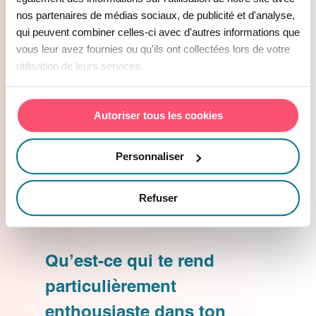
ainsi que de la transmission des
nos partenaires de médias sociaux, de publicité et d'analyse,
qui peuvent combiner celles-ci avec d'autres informations que
commandes à nos fournisseurs.
vous leur avez fournies ou qu'ils ont collectées lors de votre
utilisation de leurs services.
Au cours de ces deux expériences
professionnelles, j’ai développé une
Autoriser tous les cookies
autonomie précieuse dans
l’accomplissement de mes
Personnaliser
responsabilités et établi une confiance
solide tant avec mes supérieurs qu’avec
Refuser
nos Clients Donneurs d’Ordre (CDO).
Qu’est-ce qui te rend
particulièrement
enthousiaste dans ton