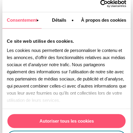
Activer l’intervention
Consentement
Détails
À propos des cookies
humaine aux moments
clés du parcours
Ce site web utilise des cookies.
L’automatisation joue un rôle important
Les cookies nous permettent de personnaliser le contenu et
dans la relation client omnicanal, elle
les annonces, d'offrir des fonctionnalités relatives aux médias
présente par contre des limites face à des
sociaux et d'analyser notre trafic. Nous partageons
situations complexes ou émotionnelles.
également des informations sur l'utilisation de notre site avec
Certaines demandes nécessitent
nos partenaires de médias sociaux, de publicité et d'analyse,
qui peuvent combiner celles-ci avec d'autres informations que
l’intervention d’un conseiller, capable de
vous leur avez fournies ou qu'ils ont collectées lors de votre
comprendre le contexte et d’apporter une
utilisation de leurs services.
réponse personnalisée.
Autoriser tous les cookies
Identifier ces moments clés permet