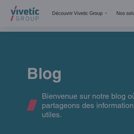
Découvrir Vivetic Group
Nos sol
Digit
docum
Blog
Back-
Marke
Servi
Bienvenue sur notre blog o
Data 
partageons des information
utiles.