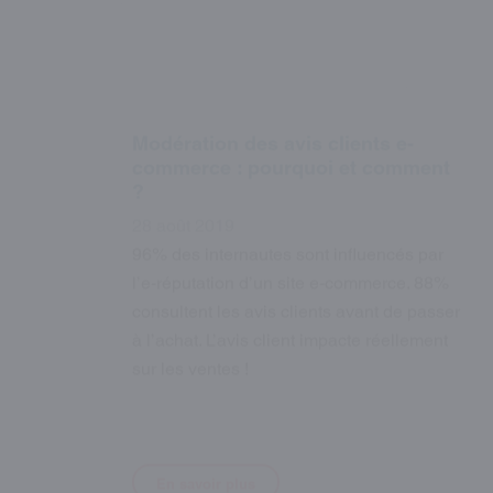
Modération des avis clients e-
commerce : pourquoi et comment
Refuser
?
28 août 2019
96% des internautes sont influencés par
l’e-réputation d’un site e-commerce. 88%
consultent les avis clients avant de passer
à l’achat. L’avis client impacte réellement
sur les ventes !
En savoir plus