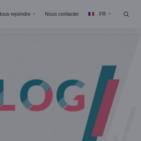
ous rejoindre
Nous contacter
FR
EN
anal
vation
istrative